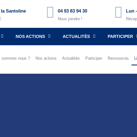
 la Santoline
04 93 83 94 30
Lun -
E
Nous joindre !
Récep
NOS ACTIONS
ACTUALITÉS
PARTICIPER
i sommes nous ?
Nos actions
Actualités
Participer
Ressources
L